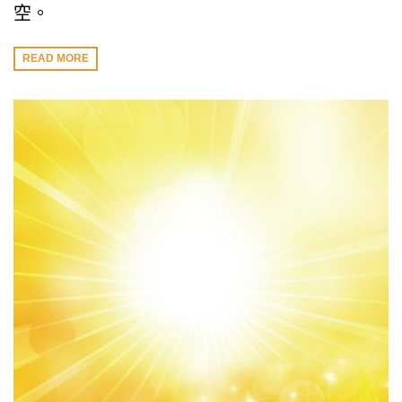
空。
READ MORE