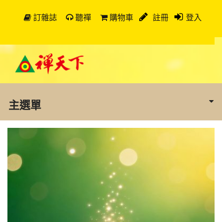
訂雜誌
聽禪
購物車
註冊
登入
主選單