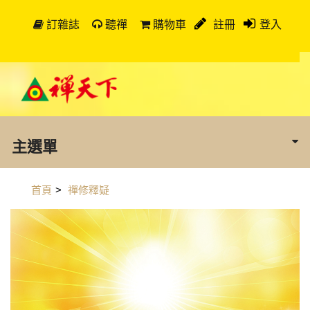
訂雜誌
聽禪
購物車
註冊
登入
主選單
首頁
>
禪修釋疑