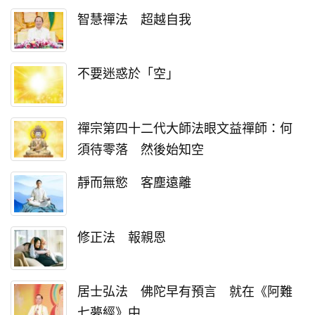
智慧禪法 超越自我
不要迷惑於「空」
禪宗第四十二代大師法眼文益禪師：何
須待零落 然後始知空
靜而無慾 客塵遠離
修正法 報親恩
居士弘法 佛陀早有預言 就在《阿難
七夢經》中