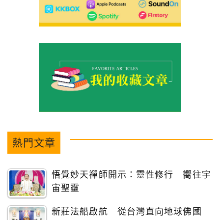
熱門文章
悟覺妙天禪師開示：靈性修行 嚮往宇
宙聖靈
新莊法船啟航 從台灣直向地球佛國