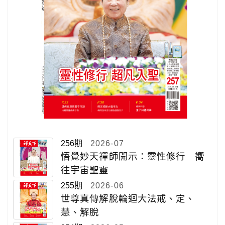
256期
2026-07
悟覺妙天禪師開示：靈性修行 嚮
往宇宙聖靈
255期
2026-06
世尊真傳解脫輪迴大法戒、定、
慧、解脫