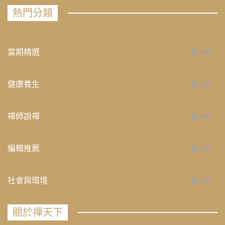
熱門分類
當期精選
658
健康養生
276
禪師說禪
267
編輯推薦
236
社會與環境
235
關於禪天下