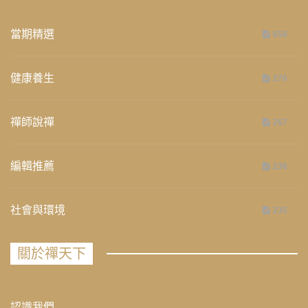
當期精選
658
健康養生
276
禪師說禪
267
編輯推薦
236
社會與環境
235
關於禪天下
認識我們