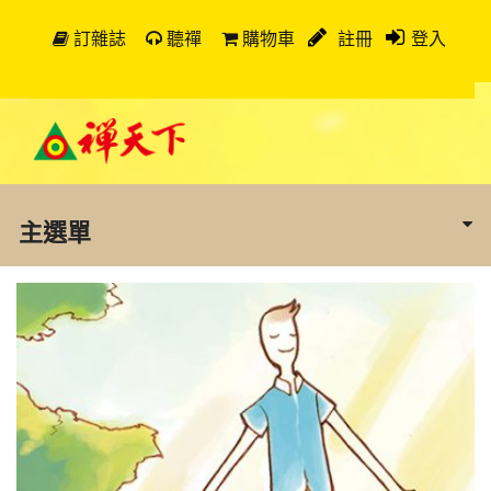
訂雜誌
聽禪
購物車
註冊
登入
主選單