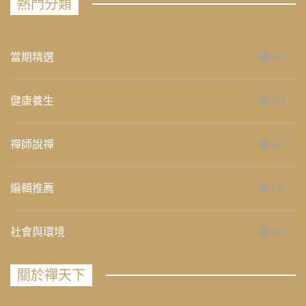
熱門分類
當期精選
658
健康養生
276
禪師說禪
267
編輯推薦
236
社會與環境
235
關於禪天下