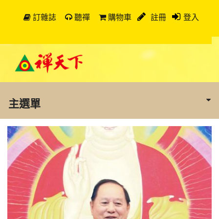
訂雜誌
聽禪
購物車
註冊
登入
主選單