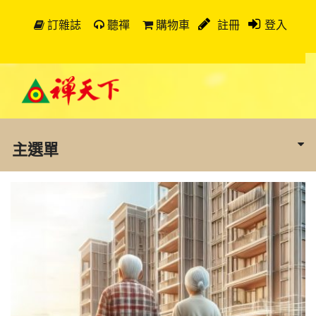
訂雜誌
聽禪
購物車
註冊
登入
主選單