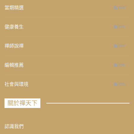
當期精選
658
健康養生
276
禪師說禪
267
編輯推薦
236
社會與環境
235
關於禪天下
認識我們