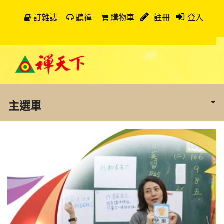
訂雜誌
聽禪
購物車
註冊
登入
主選單