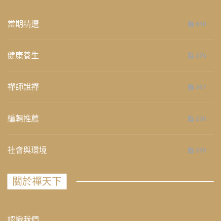
當期精選
658
健康養生
276
禪師說禪
267
編輯推薦
236
社會與環境
235
關於禪天下
認識我們