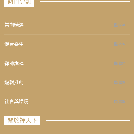
熱門分類
當期精選
658
健康養生
276
禪師說禪
267
編輯推薦
236
社會與環境
235
關於禪天下