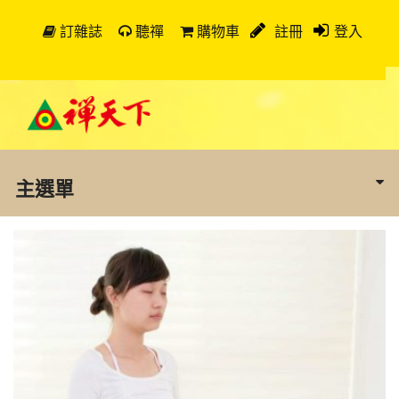
訂雜誌
聽禪
購物車
註冊
登入
主選單