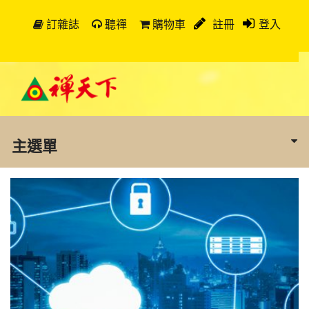
訂雜誌
聽禪
購物車
註冊
登入
主選單