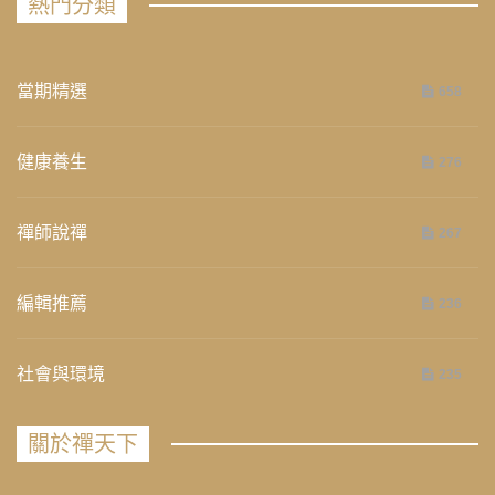
熱門分類
當期精選
658
健康養生
276
禪師說禪
267
編輯推薦
236
社會與環境
235
關於禪天下