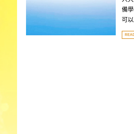
備學
可以
REA