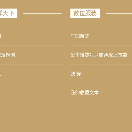
禪天下
數位服務
們
訂閱雜誌
款及規則
紙本雜誌訂戶開通線上閱讀
策
聽 禪
我的收藏文章