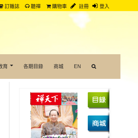
訂雜誌
聽禪
購物車
註冊
登入
教育
各期目錄
商城
EN