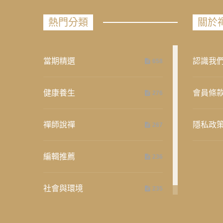
熱門分類
關於
當期精選
認識我
658
健康養生
會員條
276
禪師說禪
隱私政
267
編輯推薦
236
社會與環境
235