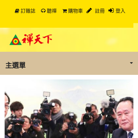
訂雜誌
聽禪
購物車
註冊
登入
主選單