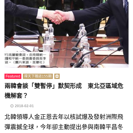
Featured
禪天下雜誌155期
兩韓會談「雙暫停」默契形成 東北亞區域危
機解套？
2018-02-01
北韓領導人金正恩去年以核試爆及發射洲際飛
彈震撼全球，今年卻主動提出參與南韓平昌冬