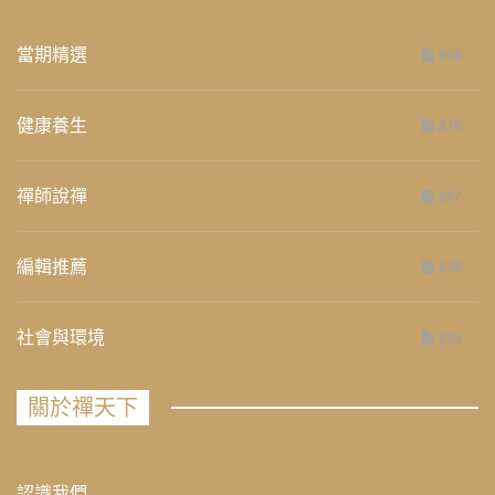
當期精選
658
健康養生
276
禪師說禪
267
編輯推薦
236
社會與環境
235
關於禪天下
認識我們