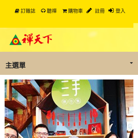
訂雜誌
聽禪
購物車
註冊
登入
主選單