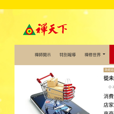
禪師開示
特別報導
禪修世界
政經話
從未
消費
店家
來商