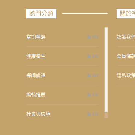
熱門分類
關於
當期精選
認識我
658
健康養生
會員條
276
禪師說禪
隱私政
267
編輯推薦
236
社會與環境
235