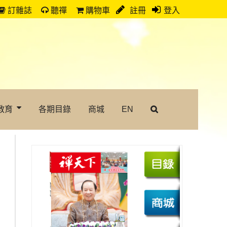
訂雜誌
聽禪
購物車
註冊
登入
教育
各期目錄
商城
EN