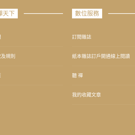
禪天下
數位服務
們
訂閱雜誌
款及規則
紙本雜誌訂戶開通線上閱讀
策
聽 禪
我的收藏文章