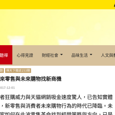
聽禪
心得見證
財經社會
品味生活
人文與
題
禪天下雜誌153期
來零售與未來購物找新商機
2017-12-01
者狂購威力與天貓網銷吸金速度驚人，已告知實體
，新零售與消費者未來購物行為的時代已降臨。未
家如何在此波零售革命找到經營策略與方向，已是