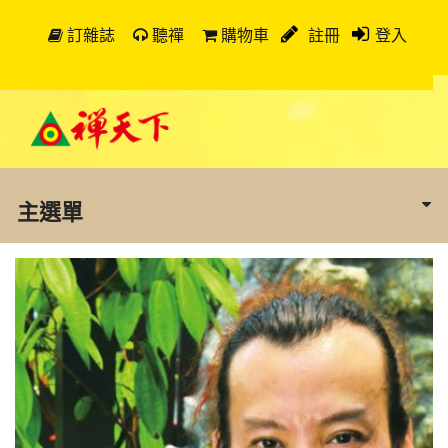
訂雜誌
聽禪
購物車
註冊
登入
主選單