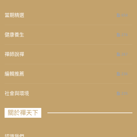
當期精選
658
健康養生
276
禪師說禪
267
編輯推薦
236
社會與環境
235
關於禪天下
認識我們