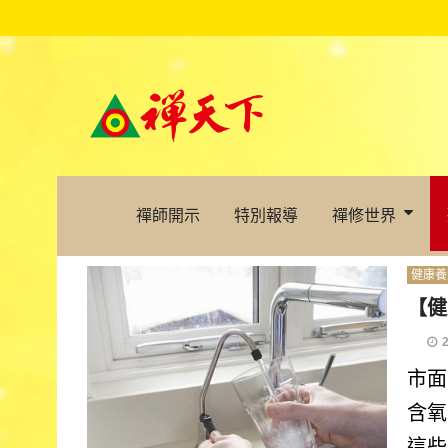
禪師開示
特別報導
禪修世界
健康養
【健
市面
含氧
這些