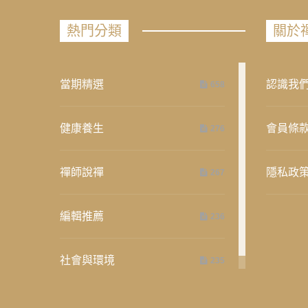
熱門分類
關於
當期精選
認識我
658
健康養生
會員條
276
禪師說禪
隱私政
267
編輯推薦
236
社會與環境
235