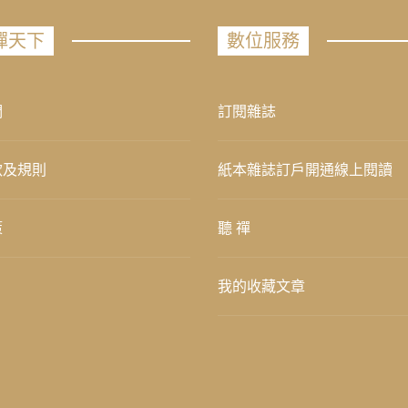
禪天下
數位服務
們
訂閱雜誌
款及規則
紙本雜誌訂戶開通線上閱讀
策
聽 禪
我的收藏文章