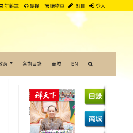
訂雜誌
聽禪
購物車
註冊
登入
教育
各期目錄
商城
EN