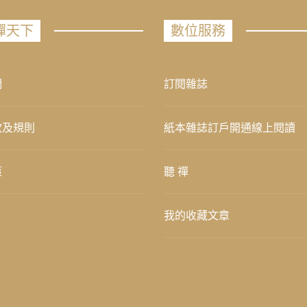
禪天下
數位服務
們
訂閱雜誌
款及規則
紙本雜誌訂戶開通線上閱讀
策
聽 禪
我的收藏文章