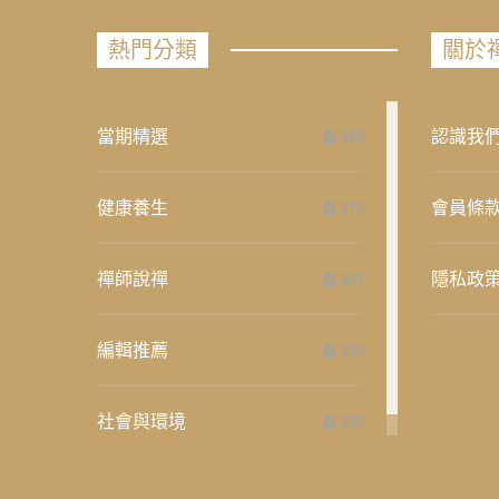
熱門分類
關於
當期精選
認識我
658
健康養生
會員條
276
禪師說禪
隱私政
267
編輯推薦
236
社會與環境
235