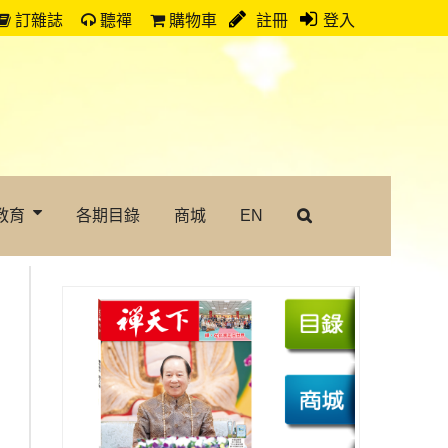
訂雜誌
聽禪
購物車
註冊
登入
教育
各期目錄
商城
EN