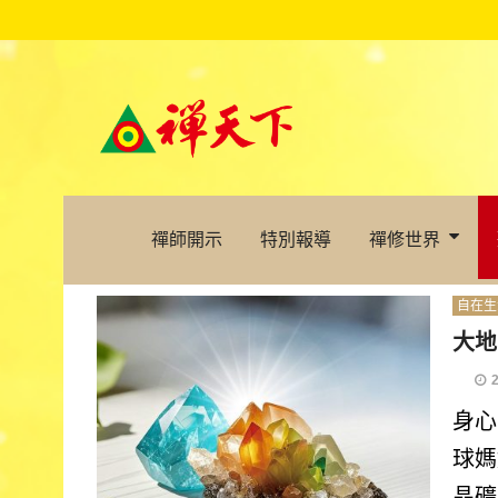
禪師開示
特別報導
禪修世界
自在生
大地
身心
球媽
晶礦