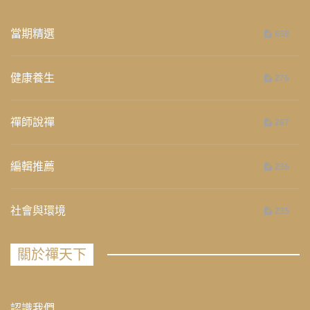
當期精選
658
健康養生
276
禪師說禪
267
編輯推薦
236
社會與環境
235
關於禪天下
認識我們