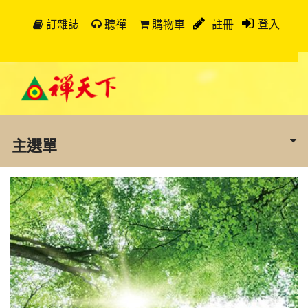
訂雜誌
聽禪
購物車
註冊
登入
主選單