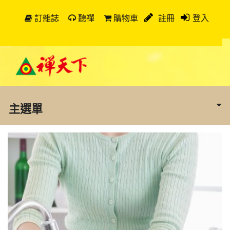
訂雜誌
聽禪
購物車
註冊
登入
主選單