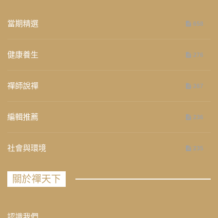
當期精選
658
健康養生
276
禪師說禪
267
編輯推薦
236
社會與環境
235
關於禪天下
認識我們