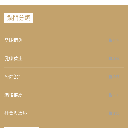
熱門分類
當期精選
658
健康養生
276
禪師說禪
267
編輯推薦
236
社會與環境
235