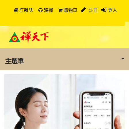
訂雜誌
聽禪
購物車
註冊
登入
主選單