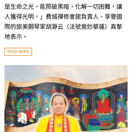
是生命之光，能照破黑暗，化解一切困難，讓
人獲得光明。」費城禪修會館負責人、享譽國
際的旅美鋼琴家胡瀞云（法號覺妙華蓮）真摯
地表示。
READ MORE