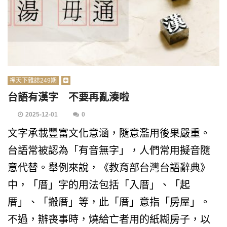
禪天下雜誌249期
台語有漢字 不要再亂湊啦
2025-12-01
0
文字承載豐富文化意涵，隨意濫用後果嚴重。
台語常被認為「有音無字」，人們常用擬音隨
意代替。舉例來說，《教育部台灣台語辭典》
中，「厝」字的用法包括「入厝」、「起
厝」、「搬厝」等，此「厝」意指「房屋」。
不過，辦喪事時，燒給亡者用的紙糊房子，以