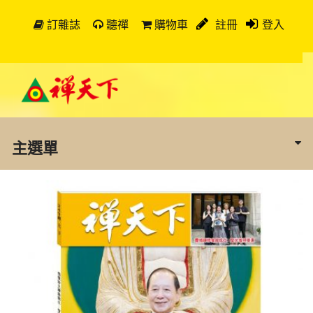
訂雜誌
聽禪
購物車
註冊
登入
主選單