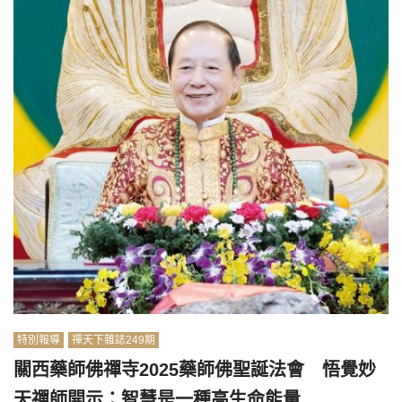
特別報導
禪天下雜誌249期
關西藥師佛禪寺2025藥師佛聖誕法會 悟覺妙
天禪師開示：智慧是一種高生命能量