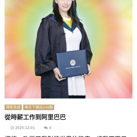
禪修見證
禪天下雜誌249期
從時薪工作到阿里巴巴
2025-12-01
0