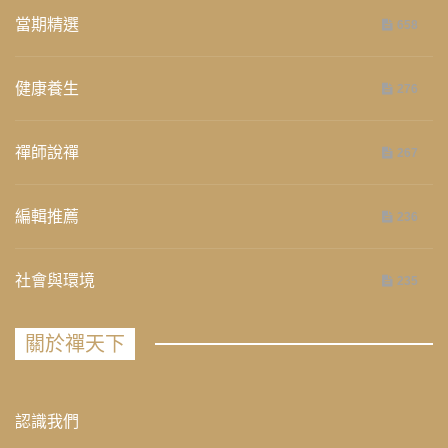
當期精選
658
健康養生
276
禪師說禪
267
編輯推薦
236
社會與環境
235
關於禪天下
認識我們