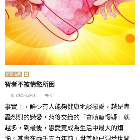
編輯推薦
智者不被情慾所困
2025-12-01
0
事實上，鮮少有人能夠健康地談戀愛，越是轟
轟烈烈的戀愛，背後交織的「貪瞋癡慢疑」就
越多，到最後，戀愛竟成為生活中最大的煩
惱。其實在兩千五百年前，世尊便已洞悉世間