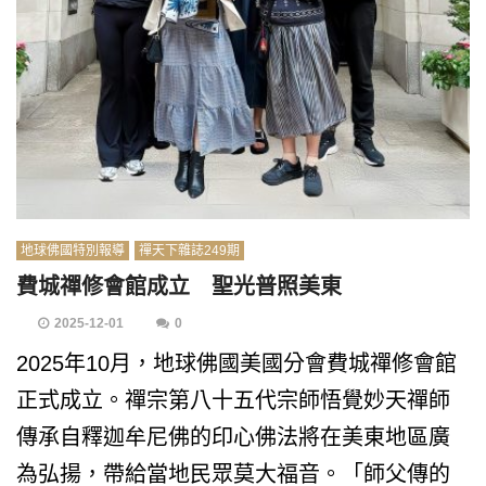
地球佛國特別報導
禪天下雜誌249期
費城禪修會館成立 聖光普照美東
2025-12-01
0
2025年10月，地球佛國美國分會費城禪修會館
正式成立。禪宗第八十五代宗師悟覺妙天禪師
傳承自釋迦牟尼佛的印心佛法將在美東地區廣
為弘揚，帶給當地民眾莫大福音。「師父傳的