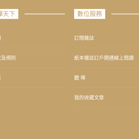
禪天下
數位服務
們
訂閱雜誌
款及規則
紙本雜誌訂戶開通線上閱讀
策
聽 禪
我的收藏文章