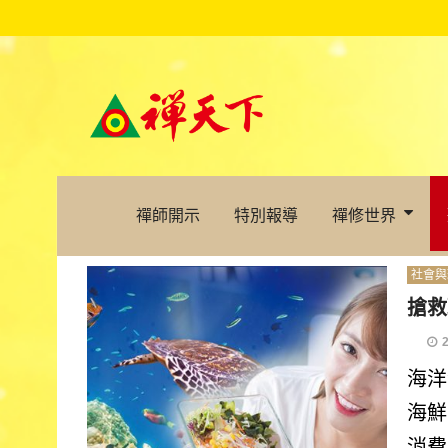
禪師開示
特別報導
禪修世界
社會與
搶救
海洋
海鮮
消費