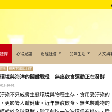
聽禪
心得見證
財經社會
品味生活
人文與
環境
禪天下雜誌163期
環境與海洋的關鍵戰役 無痕飲食運動正在發酵
2018-10-01
汙染不只威脅生態環境與物種生存，食用受汙染的
，更影響人體健康。近年無痕飲食、無包裝購物的
模式於全球發酵，除了創造一波波環保商機外，還