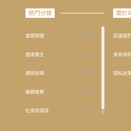
熱門分類
關於
當期精選
認識我
658
健康養生
會員條
276
禪師說禪
隱私政
267
編輯推薦
236
社會與環境
235