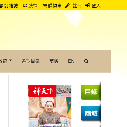
訂雜誌
聽禪
購物車
註冊
登入
教育
各期目錄
商城
EN