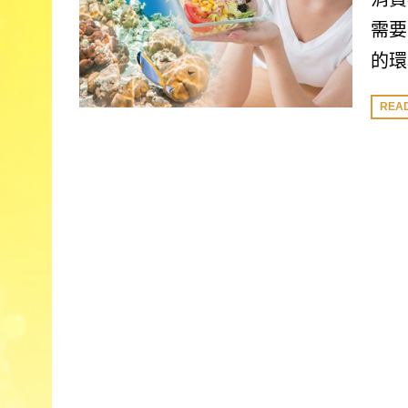
需要
的環
REA