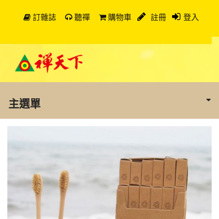
訂雜誌
聽禪
購物車
註冊
登入
主選單