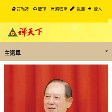
訂雜誌
聽禪
購物車
註冊
登入
主選單