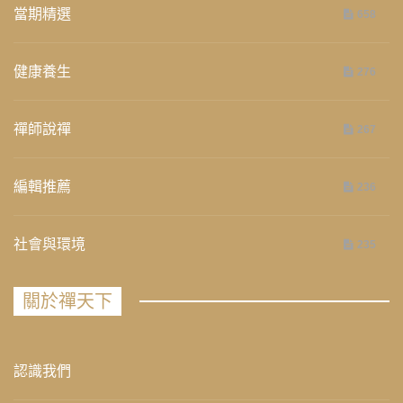
當期精選
658
健康養生
276
禪師說禪
267
編輯推薦
236
社會與環境
235
關於禪天下
認識我們