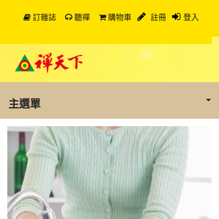
訂雜誌
聽禪
購物車
註冊
登入
主選單