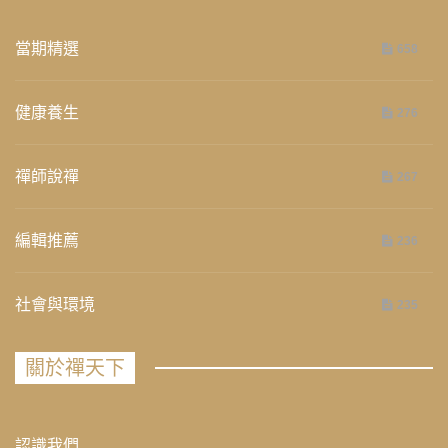
當期精選
658
健康養生
276
禪師說禪
267
編輯推薦
236
社會與環境
235
關於禪天下
認識我們