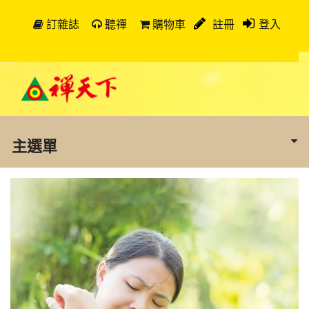
訂雜誌
聽禪
購物車
註冊
登入
主選單