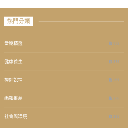
熱門分類
當期精選
658
健康養生
276
禪師說禪
267
編輯推薦
236
社會與環境
235