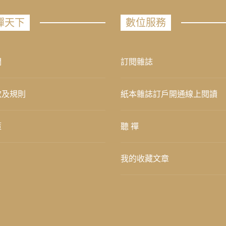
禪天下
數位服務
們
訂閱雜誌
款及規則
紙本雜誌訂戶開通線上閱讀
策
聽 禪
我的收藏文章