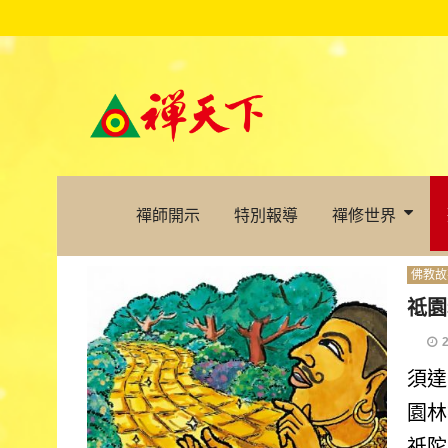
禪師開示
特別報導
禪修世界
佛教故
祗園
須達
園林
祇陀