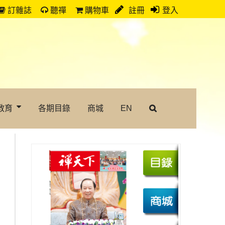
訂雜誌
聽禪
購物車
註冊
登入
教育
各期目錄
商城
EN