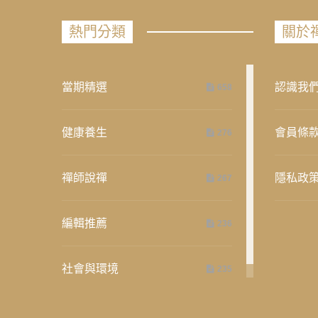
熱門分類
關於
當期精選
認識我
658
健康養生
會員條
276
禪師說禪
隱私政
267
編輯推薦
236
社會與環境
235