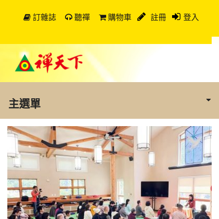
訂雜誌
聽禪
購物車
註冊
登入
主選單