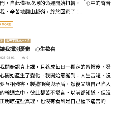
門，自此備極坎坷的命運開始扭轉，「心中的聲音
我，辛苦地翻山越嶺，終於回家了！」
D MORE
證
禪天下雜誌245期
讓我揮別憂鬱 心生歡喜
2025-08-01
0
我開始認真上課，且養成每日一禪定的習慣後，發
心開始產生了變化。我開始意識到：人生苦短，沒
要互相殘害，製造衝突與矛盾，然後又讓自己陷入
的輪迴之中，彼此都苦不堪言。以前都知道，但沒
正明瞭這些真理，也沒有看到是自己種下痛苦的