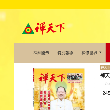
禪師開示
特別報導
禪修世界
禪天下
禪天
2