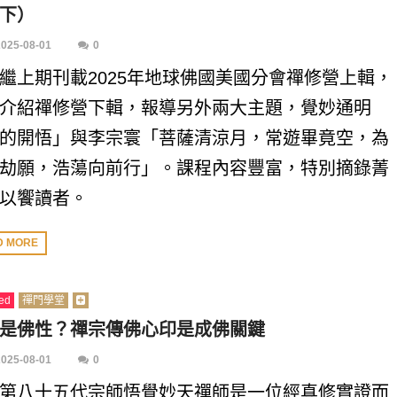
下）
2025-08-01
0
繼上期刊載2025年地球佛國美國分會禪修營上輯，
介紹禪修營下輯，報導另外兩大主題，覺妙通明
的開悟」與李宗寰「菩薩清涼月，常遊畢竟空，為
劫願，浩蕩向前行」。課程內容豐富，特別摘錄菁
以饗讀者。
D MORE
ed
禪門學堂
是佛性？禪宗傳佛心印是成佛關鍵
2025-08-01
0
第八十五代宗師悟覺妙天禪師是一位經真修實證而