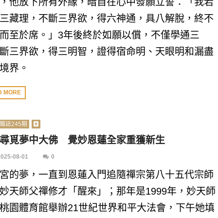
，他放下所有外緣，暗自在心中發願立誓：「我若
三藏理，不斷三界欲，得六神通，具八解脫，終不
而至於席。」3年後終於如願以償，不僅學通三
斷三界欲，得三明智，證得宿命明、天眼明和漏盡
境界。
D MORE
雜誌245期
尋覓夢中大佛 覺妙恩蓮全家重獲新生
2025-08-01
0
宮的夢，一直到恩蓮入門追隨禪宗第八十五代宗師
妙天師父禪修才「醒來」；那年是1999年，妙天師
桃園體育館舉辦21世紀世界和平大法會，下午她填