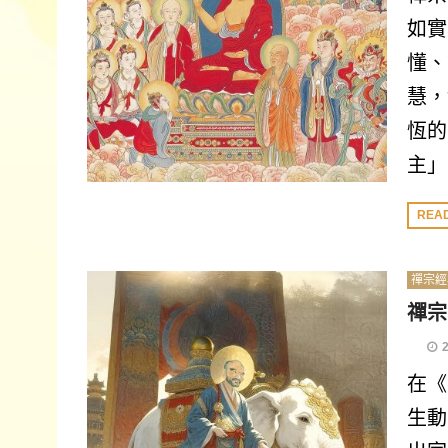
如實
懂、
慧，
恆的
主」
REA
禪宗經
禪宗
在《
生動