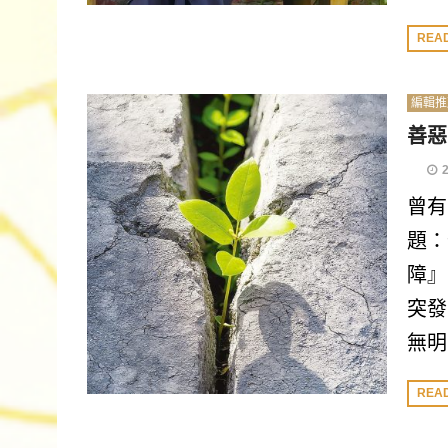
REA
編輯推
善惡
曾有
題：
障』
突發
無明
REA