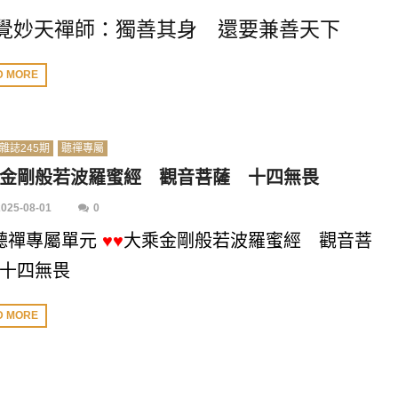
覺妙天禪師：獨善其身 還要兼善天下
D MORE
雜誌245期
聽禪專屬
金剛般若波羅蜜經 觀音菩薩 十四無畏
2025-08-01
0
聽禪專屬單元
♥♥
大乘金剛般若波羅蜜經 觀音菩
十四無畏
D MORE