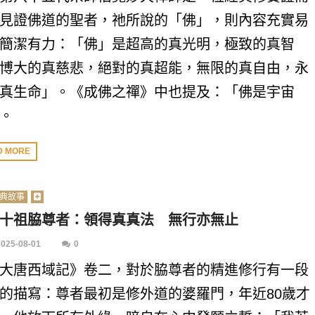
見證佛道的聖者，祂所說的「佛」，則內容充實易
簡潔有力：「佛」是超高的真光明，極致的真智
博大的真慈悲，絕對的真超能，無限的真自由，永
真生命」。《成佛之禪》中也提及：「佛是宇宙
。
D MORE
典故事
十祖脇尊者：領得真真法 無行亦無止
2025-08-01
0
大唐西域記》卷二，對於脇尊者的精進修行有一段
的描寫：尊者最初是修外道的婆羅門，年近80歲才