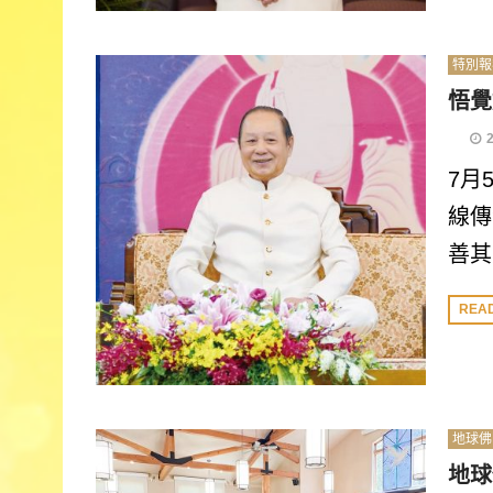
特別報
悟覺
7月
線傳
善其
REA
地球佛
地球