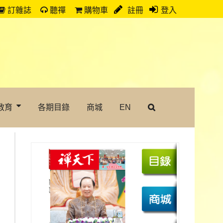
訂雜誌
聽禪
購物車
註冊
登入
教育
各期目錄
商城
EN