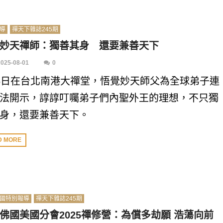
導
禪天下雜誌245期
妙天禪師：獨善其身 還要兼善天下
2025-08-01
0
5日在台北南港大禪堂，悟覺妙天師父為全球弟子連
法開示，諄諄叮囑弟子們內聖外王的理想，不只獨
身，還要兼善天下。
D MORE
國特別報導
禪天下雜誌245期
佛國美國分會2025禪修營：為償多劫願 浩蕩向前