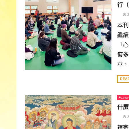
行（
本刊
繼續
「心
償多
華，
REA
Featur
什麼
禪宗