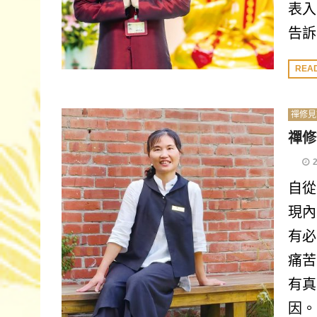
表入
告訴
REA
禪修見
禪修
自從
現內
有必
痛苦
有真
因。