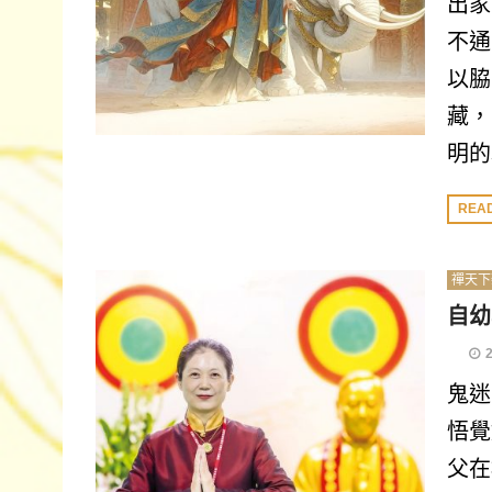
出家
不通
以脇
藏，
明的
REA
禪天下
自幼
鬼迷
悟覺
父在