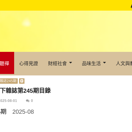
聽禪
心得見證
財經社會
品味生活
人文與
雜誌245期
下雜誌第245期目錄
2025-08-01
0
45期
2025-08