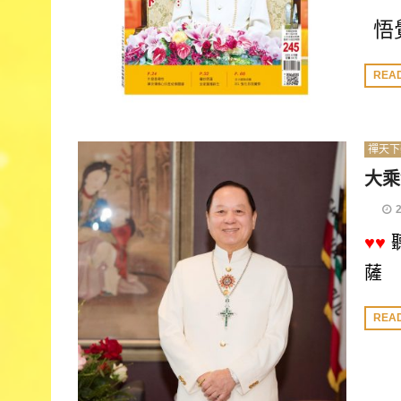
悟
REA
禪天下
大乘
♥♥
薩 
REA