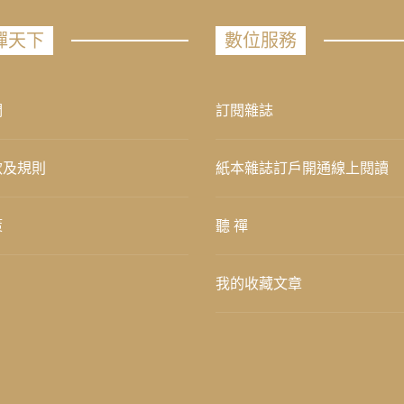
禪天下
數位服務
們
訂閱雜誌
款及規則
紙本雜誌訂戶開通線上閱讀
策
聽 禪
我的收藏文章