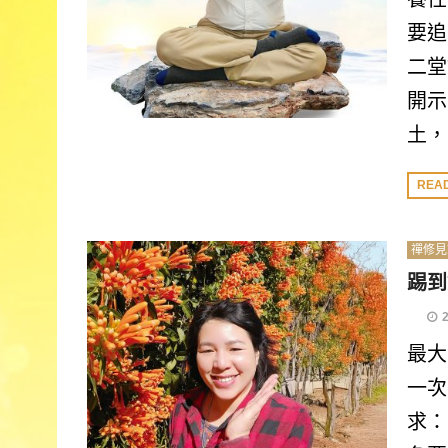
要追
二堂
開示
土，
REA
禪修見
踢到
最大
一次
求：