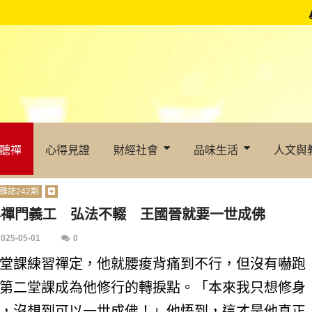
聽禪
心得見證
財經社會
品味生活
人文與
雜誌242期
年禪門義工 弘法不輟 王國晉就要一世成佛
2025-05-01
0
堂課練習禪定，他就腰痠背痛到不行，但沒有嚇跑
第二堂課成為他修行的轉捩點。「本來我只想修身
，沒想到可以一世成佛！」他悟到，這才是他真正