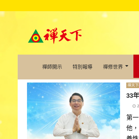
禪師開示
特別報導
禪修世界
禪天下
33
第一
他，
養性