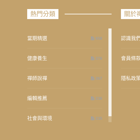
熱門分類
關於
當期精選
認識我
658
健康養生
會員條
276
禪師說禪
隱私政
267
編輯推薦
236
社會與環境
235