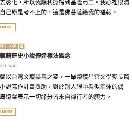
去彰化，所以我順利撕榜到基隆商工。我心裡很清
自己原是考不上的，這是佛菩薩給我的福報。
D MORE
雜誌193期
馨藉歷史小說傳達禪法觀念
2021-04-01
馨以台灣文壇黑馬之姿，一舉榮獲星雲文學獎長篇
小說寫作計畫獎助，對於別人眼中看似幸運的偶
周遠馨表示一切緣分皆來自禪行者的願力。
D MORE