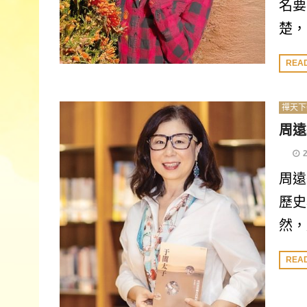
名要
楚，
REA
禪天下
周遠
周遠
歷史
然，
REA