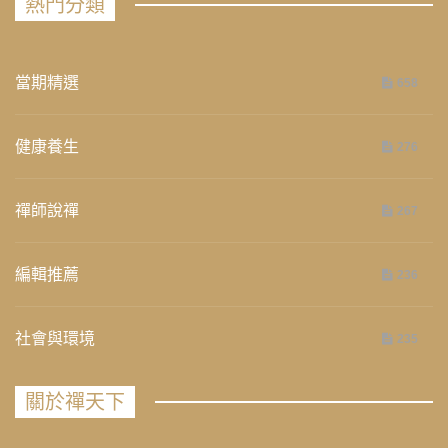
熱門分類
當期精選
658
健康養生
276
禪師說禪
267
編輯推薦
236
社會與環境
235
關於禪天下