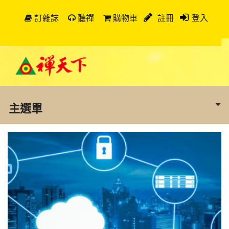
訂雜誌
聽禪
購物車
註冊
登入
主選單