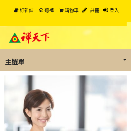
訂雜誌
聽禪
購物車
註冊
登入
主選單