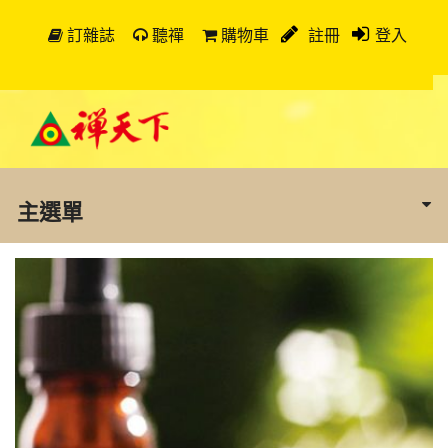
訂雜誌
聽禪
購物車
註冊
登入
主選單