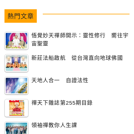
熱門文章
悟覺妙天禪師開示：靈性修行 嚮往宇
宙聖靈
新莊法船啟航 從台灣直向地球佛國
天地人合一 自證法性
禪天下雜誌第255期目錄
領袖禪教你人生課