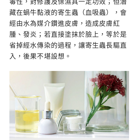
毒性，對修護及保濕具一定功效；但潛
藏在蝸牛黏液的寄生蟲（血吸蟲），會
經由水為媒介鑽進皮膚，造成皮膚紅
腫、發炎；若直接塗抹於臉上，等於是
省掉經水傳染的過程，讓寄生蟲長驅直
入，後果不堪設想。