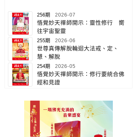
256期
2026-07
悟覺妙天禪師開示：靈性修行 嚮
往宇宙聖靈
255期
2026-06
世尊真傳解脫輪迴大法戒、定、
慧、解脫
254期
2026-05
悟覺妙天禪師開示：修行要統合佛
經和見證