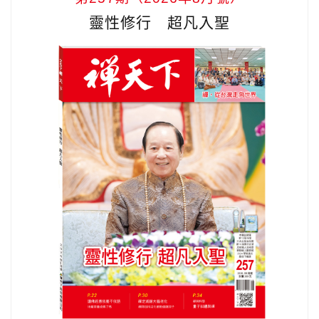
靈性修行 超凡入聖