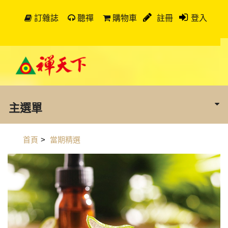
訂雜誌
聽禪
購物車
註冊
登入
主選單
首頁
>
當期精選