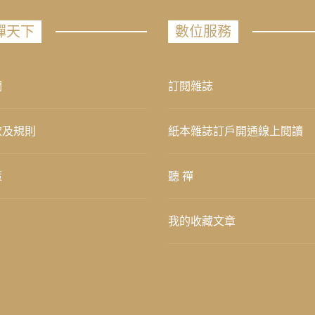
禪天下
數位服務
們
訂閱雜誌
款及規則
紙本雜誌訂戶開通線上閱讀
策
聽 禪
我的收藏文章