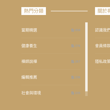
熱門分類
關於
當期精選
認識我
658
健康養生
會員條
276
禪師說禪
隱私政
267
編輯推薦
236
社會與環境
235