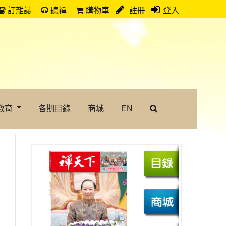
訂雜誌
聽禪
購物車
註冊
登入
教育
各期目錄
商城
EN