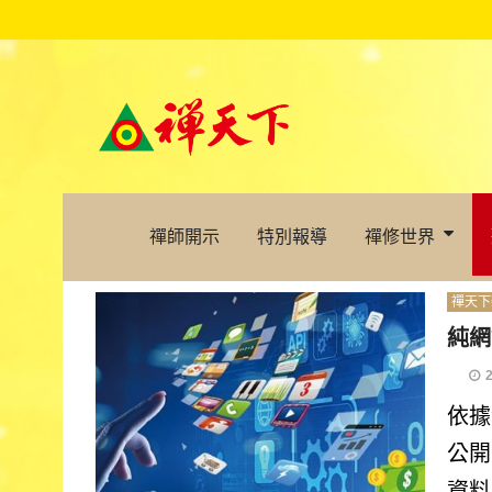
禪師開示
特別報導
禪修世界
禪天下
純網
依據
公開
資料