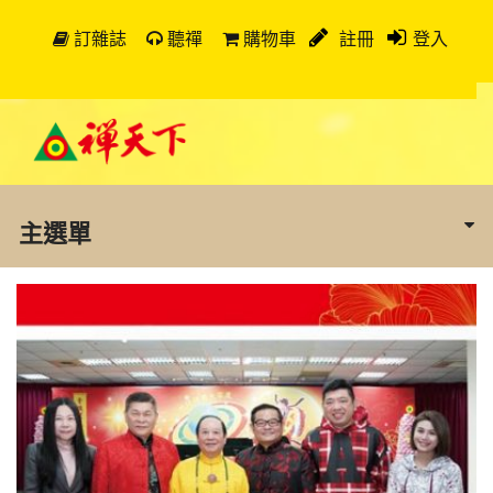
訂雜誌
聽禪
購物車
註冊
登入
主選單