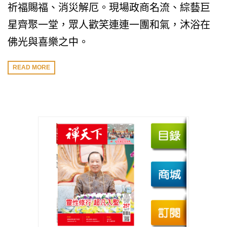
祈福賜福、消災解厄。現場政商名流、綜藝巨
星齊聚一堂，眾人歡笑連連一團和氣，沐浴在
佛光與喜樂之中。
READ MORE