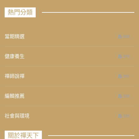
熱門分類
當期精選
658
健康養生
276
禪師說禪
267
編輯推薦
236
社會與環境
235
關於禪天下