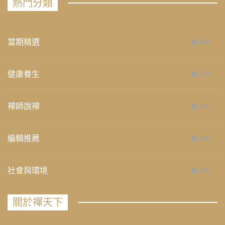
熱門分類
當期精選
658
健康養生
276
禪師說禪
267
編輯推薦
236
社會與環境
235
關於禪天下