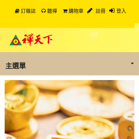
訂雜誌
聽禪
購物車
註冊
登入
主選單