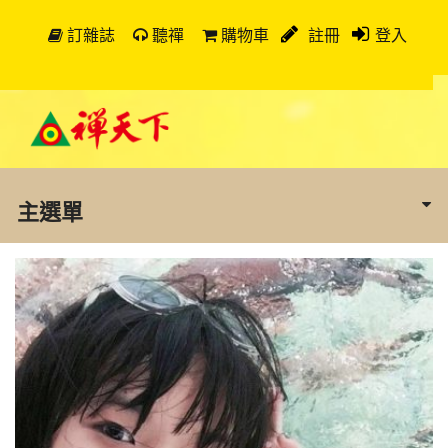
訂雜誌
聽禪
購物車
註冊
登入
主選單