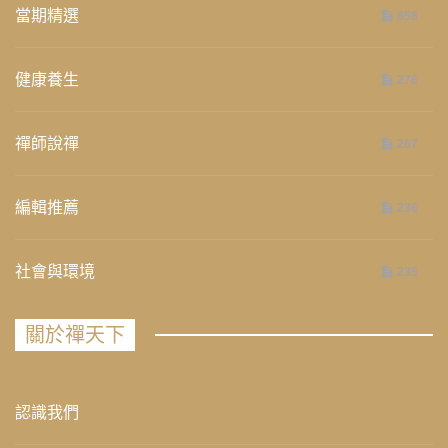
當期精選
658
健康養生
276
禪師說禪
267
編輯推薦
236
社會與環境
235
關於禪天下
認識我們