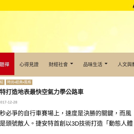
聽禪
心得見證
財經社會
品味生活
人文與
紹
時尚•經典•風格
特打造地表最快空氣力學公路車
2017-12-28
秒必爭的自行車賽場上，速度是決勝的關鍵，而風
是頭號敵人。捷安特首創以3D技術打造「動態人體