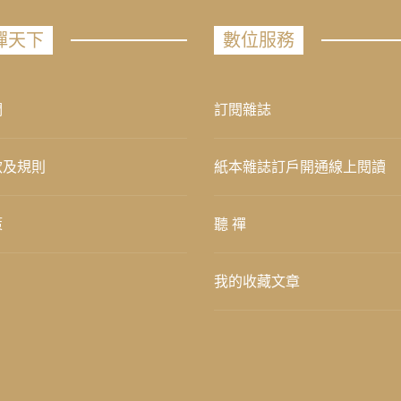
禪天下
數位服務
們
訂閱雜誌
款及規則
紙本雜誌訂戶開通線上閱讀
策
聽 禪
我的收藏文章