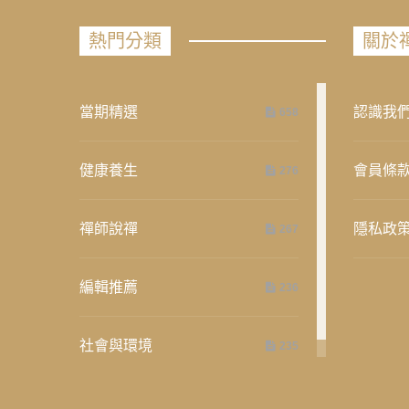
熱門分類
關於
當期精選
認識我
658
健康養生
會員條
276
禪師說禪
隱私政
267
編輯推薦
236
社會與環境
235