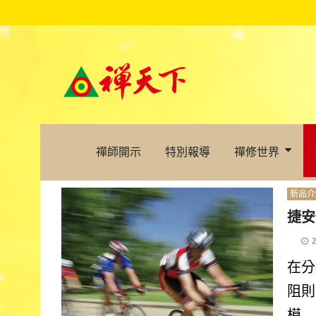
禪師開示
特別報導
禪修世界
新品介
捷安
在分
阻則
模...