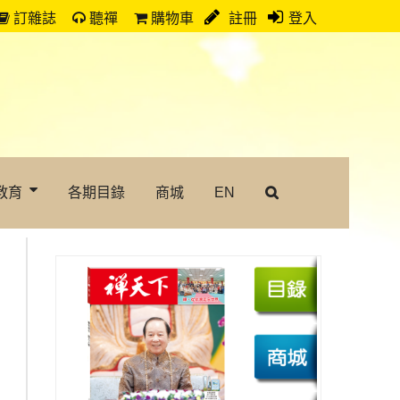
訂雜誌
聽禪
購物車
註冊
登入
教育
各期目錄
商城
EN