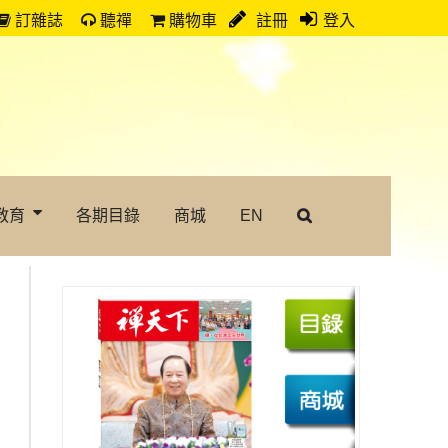
訂雜誌
聽禪
購物車
註冊
登入
教育
各期目錄
商城
EN