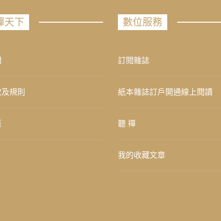
禪天下
數位服務
們
訂閱雜誌
款及規則
紙本雜誌訂戶開通線上閱讀
策
聽 禪
我的收藏文章