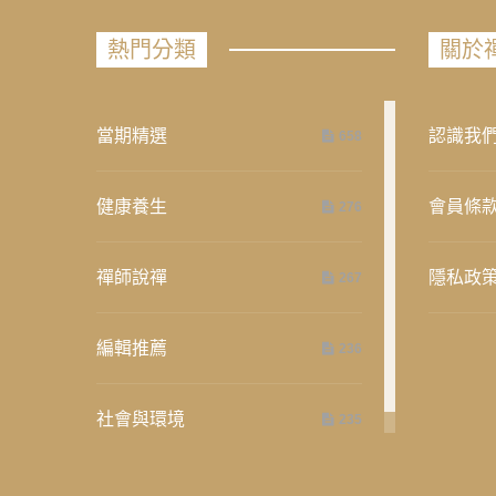
熱門分類
關於
當期精選
認識我
658
健康養生
會員條
276
禪師說禪
隱私政
267
編輯推薦
236
社會與環境
235