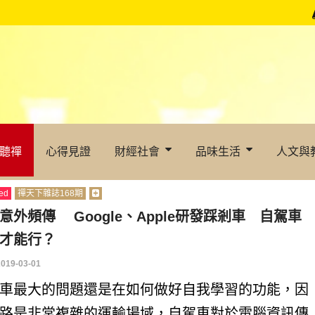
聽禪
心得見證
財經社會
品味生活
人文與
ed
禪天下雜誌168期
意外頻傳 Google、Apple研發踩剎車 自駕車
才能行？
2019-03-01
車最大的問題還是在如何做好自我學習的功能，因
路是非常複雜的運輸場域，自駕車對於電腦資訊傳