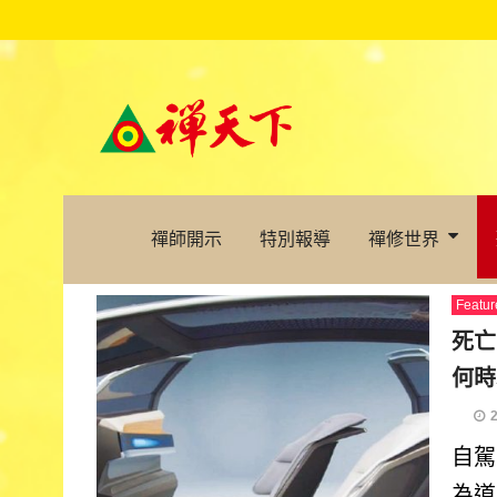
禪師開示
特別報導
禪修世界
Featur
死亡
何時
自駕
為道