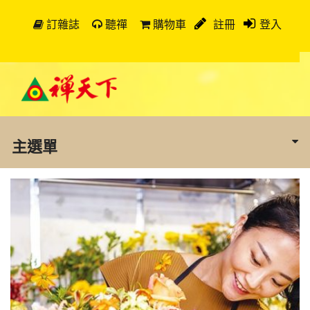
訂雜誌
聽禪
購物車
註冊
登入
主選單