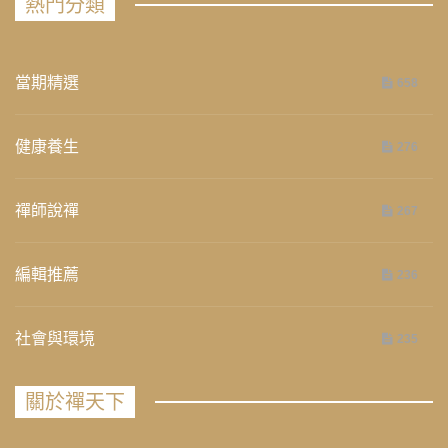
熱門分類
當期精選
658
健康養生
276
禪師說禪
267
編輯推薦
236
社會與環境
235
關於禪天下