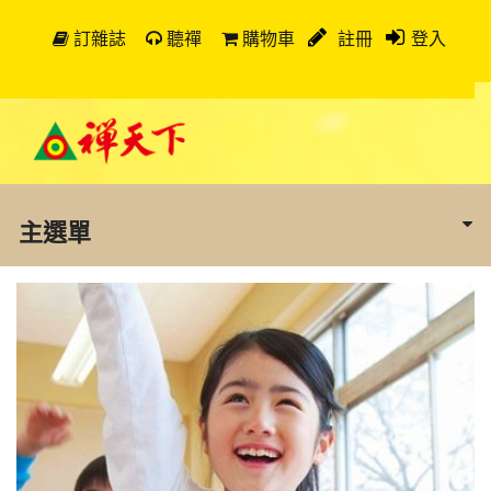
訂雜誌
聽禪
購物車
註冊
登入
主選單