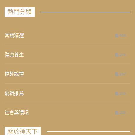
熱門分類
當期精選
658
健康養生
276
禪師說禪
267
編輯推薦
236
社會與環境
235
關於禪天下