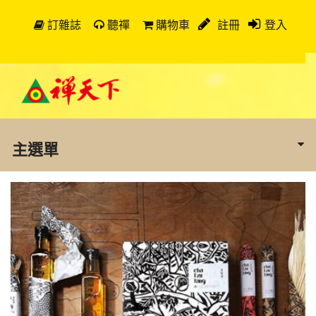
訂雜誌
聽禪
購物車
註冊
登入
主選單