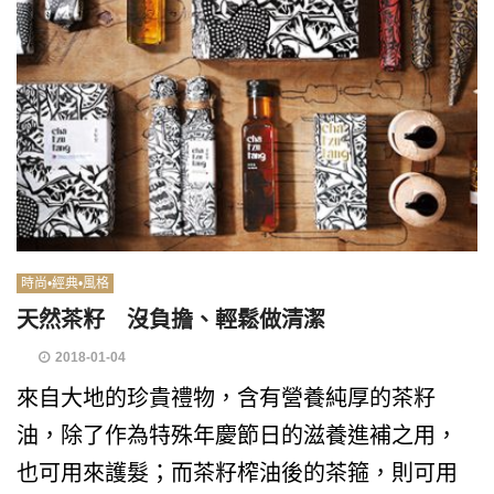
時尚•經典•風格
天然茶籽 沒負擔、輕鬆做清潔
2018-01-04
來自大地的珍貴禮物，含有營養純厚的茶籽
油，除了作為特殊年慶節日的滋養進補之用，
也可用來護髮；而茶籽榨油後的茶箍，則可用