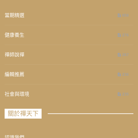
當期精選
658
健康養生
276
禪師說禪
267
編輯推薦
236
社會與環境
235
關於禪天下
認識我們