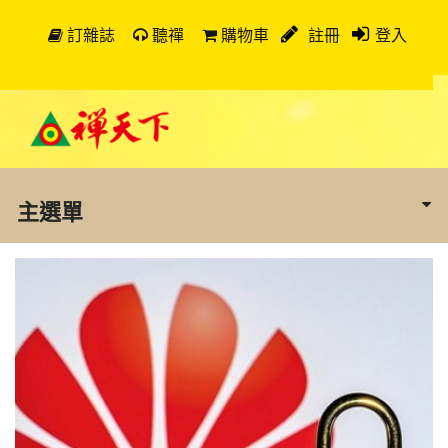
訂雜誌
聽禪
購物車
註冊
登入
主選單