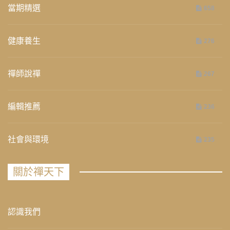
當期精選
658
健康養生
276
禪師說禪
267
編輯推薦
236
社會與環境
235
關於禪天下
認識我們