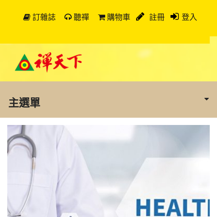
訂雜誌
聽禪
購物車
註冊
登入
主選單