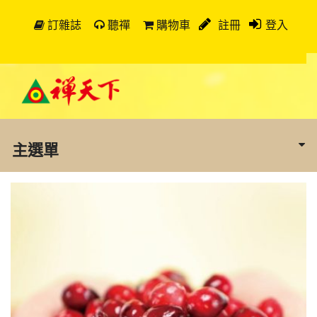
訂雜誌
聽禪
購物車
註冊
登入
主選單