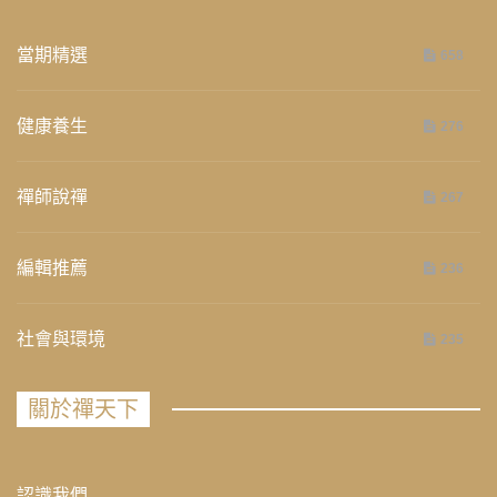
當期精選
658
健康養生
276
禪師說禪
267
編輯推薦
236
社會與環境
235
關於禪天下
認識我們