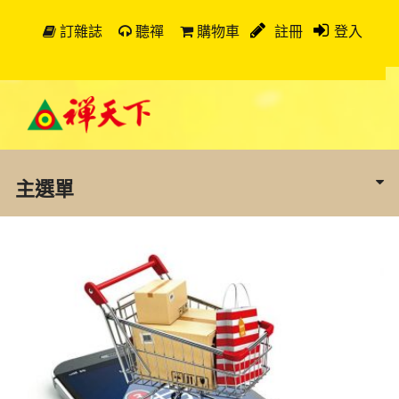
訂雜誌
聽禪
購物車
註冊
登入
主選單