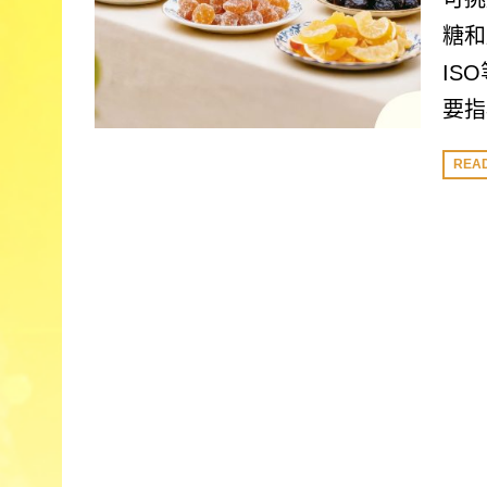
糖和
IS
要指
REA