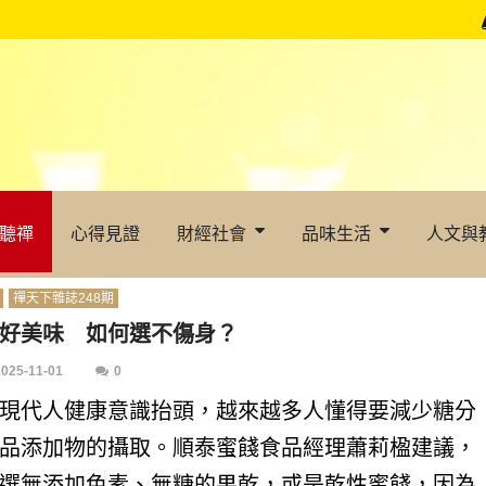
聽禪
心得見證
財經社會
品味生活
人文與
禪天下雜誌248期
好美味 如何選不傷身？
2025-11-01
0
現代人健康意識抬頭，越來越多人懂得要減少糖分
品添加物的攝取。順泰蜜餞食品經理蕭莉楹建議，
選無添加色素、無糖的果乾，或是乾性蜜餞，因為