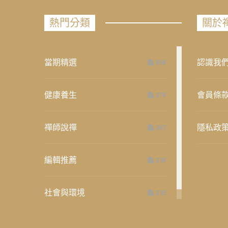
熱門分類
關於
當期精選
認識我
658
健康養生
會員條
276
禪師說禪
隱私政
267
編輯推薦
236
社會與環境
235