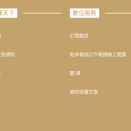
禪天下
數位服務
們
訂閱雜誌
款及規則
紙本雜誌訂戶開通線上閱讀
策
聽 禪
我的收藏文章