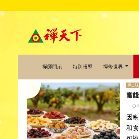
禪師開示
特別報導
禪修世界
禪之味
蜜餞
因應
和食
可挑