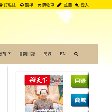
訂雜誌
聽禪
購物車
註冊
登入
教育
各期目錄
商城
EN