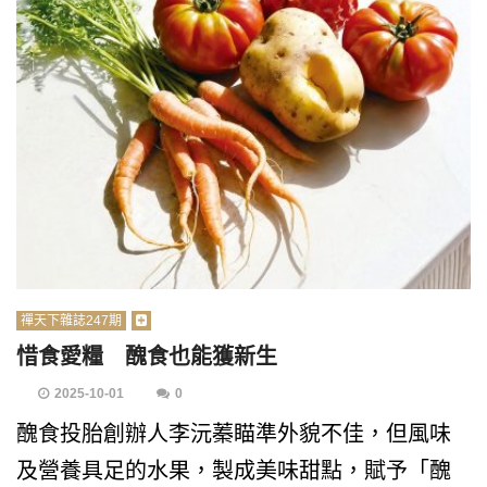
禪天下雜誌247期
惜食愛糧 醜食也能獲新生
2025-10-01
0
醜食投胎創辦人李沅蓁瞄準外貌不佳，但風味
及營養具足的水果，製成美味甜點，賦予「醜