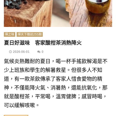
禪之味
禪天下雜誌255期
夏日好滋味 客家酸柑茶消熱降火
2026-06-01
0
氣候炎熱難耐的夏日，喝一杯手搖飲解渴是不
少上班族和學生的解暑救星。但很多人不知
道，有一款茶飲傳承了客家人惜食愛物的精
神，不僅能降火氣、消暑熱，還能抗氧化，那
就是酸柑茶，平常喝，溫胃健脾；感冒時喝，
可以緩解咳嗽。