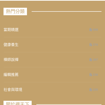
熱門分類
當期精選
658
健康養生
276
禪師說禪
267
編輯推薦
236
社會與環境
235
關於禪天下