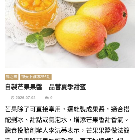
禪之味
禪天下雜誌256期
自製芒果果醬 品嘗夏季甜蜜
2026-07-02
0
芒果除了可直接享用，還能製成果醬，適合搭
配剉冰、甜點或氣泡水，增添芒果香甜香氣。
醜食投胎創辦人李沅蓁表示，芒果果醬做法簡