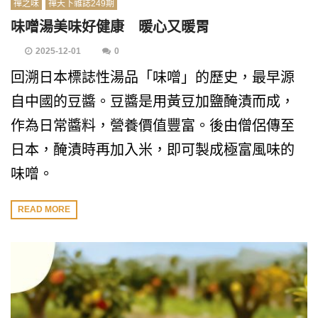
禪之味
禪天下雜誌249期
味噌湯美味好健康 暖心又暖胃
2025-12-01
0
回溯日本標誌性湯品「味噌」的歷史，最早源
自中國的豆醬。豆醬是用黃豆加鹽醃漬而成，
作為日常醬料，營養價值豐富。後由僧侶傳至
日本，醃漬時再加入米，即可製成極富風味的
味噌。
READ MORE