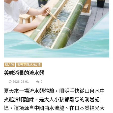
禪之味
禪天下雜誌257期
美味消暑的流水麵
2026-08-01
0
夏天來一場流水麵體驗，眼明手快從山泉水中
夾起滑順麵線，是大人小孩都難忘的消暑記
憶。這項源自中國曲水流觴、在日本發揚光大