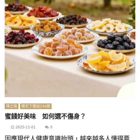
禪之味
禪天下雜誌248期
蜜餞好美味 如何選不傷身？
2025-11-01
0
因應現代人健康意識抬頭，越來越多人懂得要