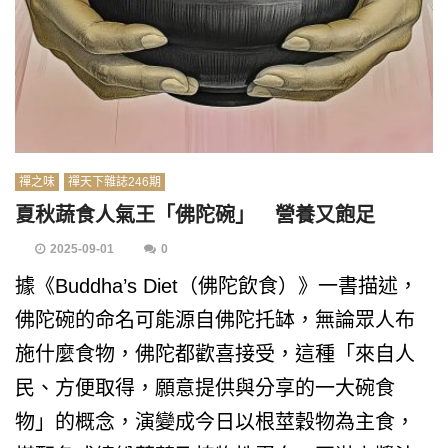
禪之味
禪天下雜誌246期
夏秋蔬食人氣王「佛陀碗」 營養又飽足
2025-09-01
0
據《Buddha’s Diet（佛陀飲食）》一書描述，
佛陀碗的命名可能源自佛陀托缽，無論眾人布
施什麼食物，佛陀都歡喜接受，這種「來自人
民、方便取得，願意提供與分享的一大碗食
物」的概念，演變成今日以根莖穀物為主食，