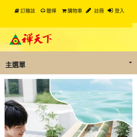
訂雜誌
聽禪
購物車
註冊
登入
主選單