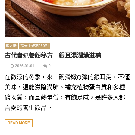
禪之味
禪天下雜誌250期
古代貴妃養顏秘方 銀耳湯潤燥滋補
2026-01-01
0
在微涼的冬季，來一碗滑嫩Q彈的銀耳湯，不僅
美味，還能滋陰潤肺、補充植物蛋白質和多種
礦物質，而且熱量低，有飽足感，是許多人都
喜愛的養生飲品。
READ MORE