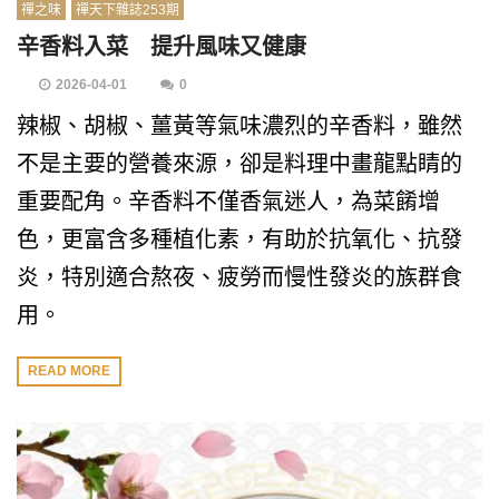
禪之味
禪天下雜誌253期
辛香料入菜 提升風味又健康
2026-04-01
0
辣椒、胡椒、薑黃等氣味濃烈的辛香料，雖然
不是主要的營養來源，卻是料理中畫龍點睛的
重要配角。辛香料不僅香氣迷人，為菜餚增
色，更富含多種植化素，有助於抗氧化、抗發
炎，特別適合熬夜、疲勞而慢性發炎的族群食
用。
READ MORE