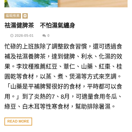
編輯推薦
祛濕健脾茶 不怕濕氣纏身
2026-05-01
0
忙碌的上班族除了調整飲食習慣，還可透過食
補及祛濕養脾茶，達到健脾、利水、化濕的效
果。李玟槿推薦紅豆、薏仁、山藥、紅棗、桂
圓乾等食材，以蒸、煮、煲湯等方式來烹調。
「山藥是平補脾腎很好的食材，平時都可以食
用。」到了炎熱的7、8月，可適量食用冬瓜、
綠豆、白木耳等性寒食材，幫助排除暑濕。
READ MORE