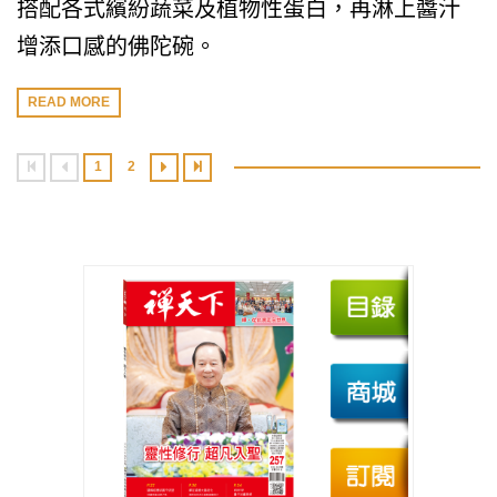
搭配各式繽紛蔬菜及植物性蛋白，再淋上醬汁
增添口感的佛陀碗。
READ MORE
1
2