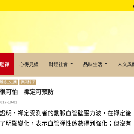
聽禪
心得見證
財經社會
品味生活
人文與
雜誌151期
禪與科學
很可怕 禪定可預防
2017-10-01
證明，禪定受測者的動脈血管壁壓力波，在禪定後
了明顯變化，表示血管彈性係數得到強化；但沒有
..