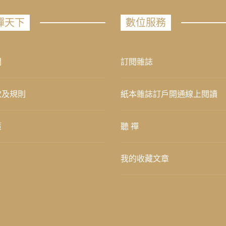
禪天下
數位服務
們
訂閱雜誌
款及規則
紙本雜誌訂戶開通線上閱讀
策
聽 禪
我的收藏文章