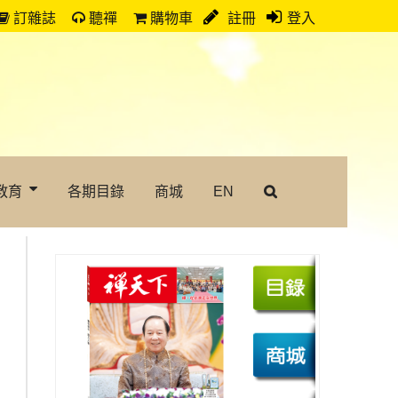
訂雜誌
聽禪
購物車
註冊
登入
教育
各期目錄
商城
EN