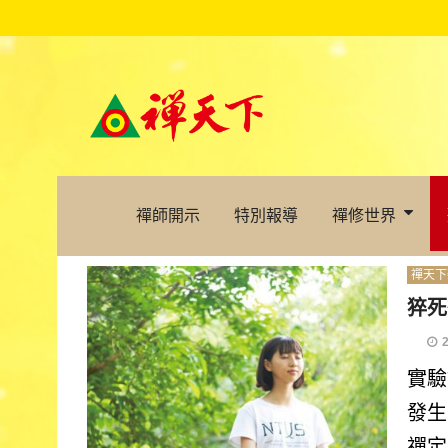
禪師開示
特別報導
禪修世界
禪天下
猝死
實驗
發生
禪定.