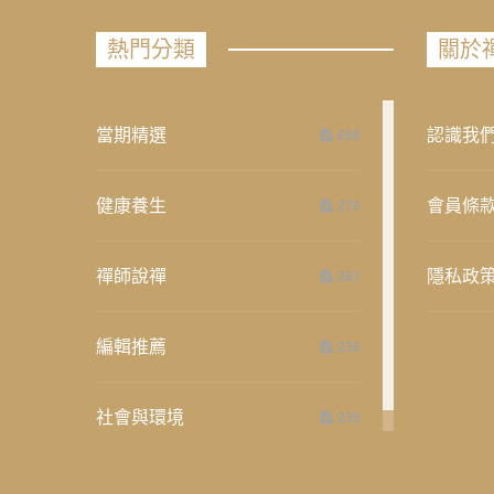
熱門分類
關於
當期精選
認識我
658
健康養生
會員條
276
禪師說禪
隱私政
267
編輯推薦
236
社會與環境
235