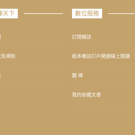
禪天下
數位服務
們
訂閱雜誌
款及規則
紙本雜誌訂戶開通線上閱讀
策
聽 禪
我的收藏文章