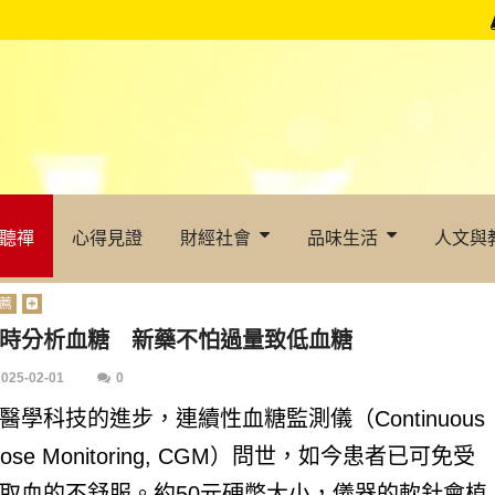
聽禪
心得見證
財經社會
品味生活
人文與
薦
即時分析血糖 新藥不怕過量致低血糖
2025-02-01
0
醫學科技的進步，連續性血糖監測儀（Continuous
cose Monitoring, CGM）問世，如今患者已可免受
取血的不舒服。約50元硬幣大小，儀器的軟針會植