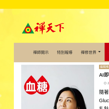
禪師開示
特別報導
禪修世界
編輯推
AI
隨著
Glu
扎針