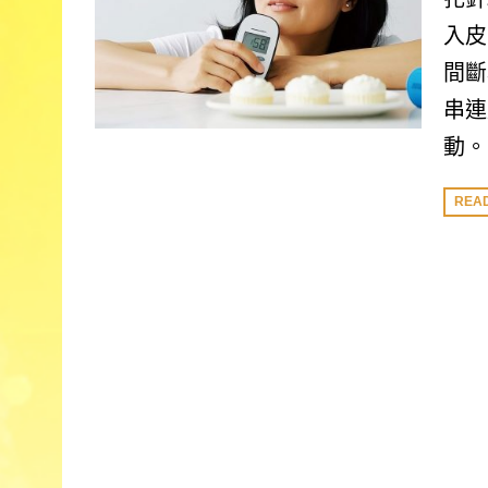
入皮
間斷
串連
動。
REA