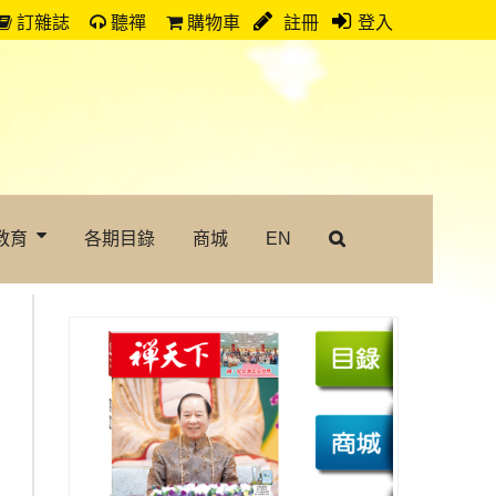
訂雜誌
聽禪
購物車
註冊
登入
教育
各期目錄
商城
EN