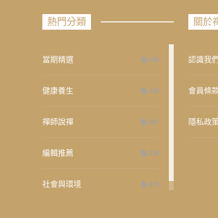
熱門分類
關於
當期精選
認識我
658
健康養生
會員條
276
禪師說禪
隱私政
267
編輯推薦
236
社會與環境
235